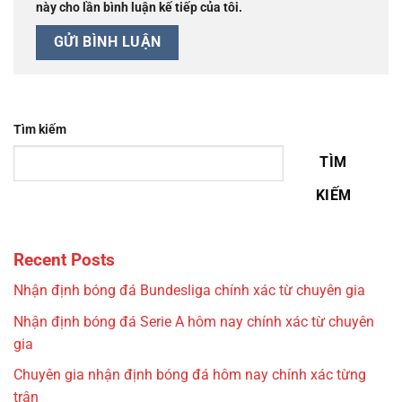
này cho lần bình luận kế tiếp của tôi.
Tìm kiếm
TÌM
KIẾM
Recent Posts
Nhận định bóng đá Bundesliga chính xác từ chuyên gia
Nhận định bóng đá Serie A hôm nay chính xác từ chuyên
gia
Chuyên gia nhận định bóng đá hôm nay chính xác từng
trận