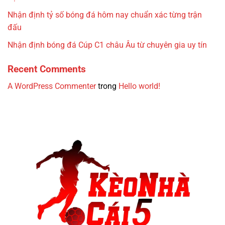
Nhận định tỷ số bóng đá hôm nay chuẩn xác từng trận
đấu
Nhận định bóng đá Cúp C1 châu Âu từ chuyên gia uy tín
Recent Comments
A WordPress Commenter
trong
Hello world!