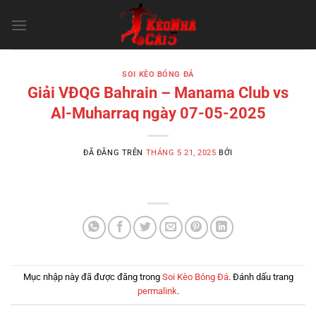
Chuyển
đến
nội
dung
SOI KÈO BÓNG ĐÁ
Giải VĐQG Bahrain – Manama Club vs
Al-Muharraq ngày 07-05-2025
ĐÃ ĐĂNG TRÊN
THÁNG 5 21, 2025
BỞI
Mục nhập này đã được đăng trong
Soi Kèo Bóng Đá
. Đánh dấu trang
permalink
.