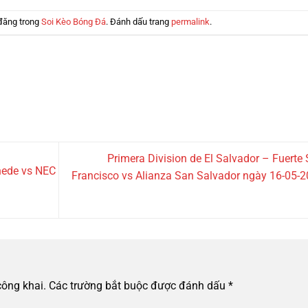
đăng trong
Soi Kèo Bóng Đá
. Đánh dấu trang
permalink
.
Primera Division de El Salvador – Fuerte
hede vs NEC
Francisco vs Alianza San Salvador ngày 16-05-
công khai.
Các trường bắt buộc được đánh dấu
*