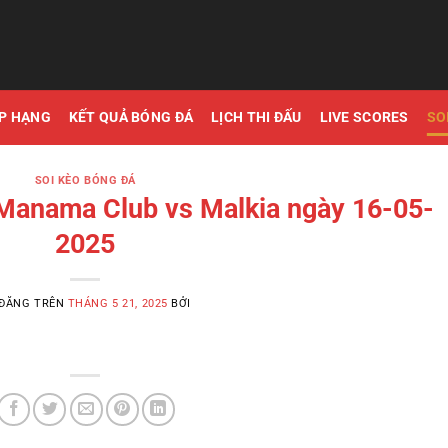
P HẠNG
KẾT QUẢ BÓNG ĐÁ
LỊCH THI ĐẤU
LIVE SCORES
SO
SOI KÈO BÓNG ĐÁ
Manama Club vs Malkia ngày 16-05-
2025
 ĐĂNG TRÊN
THÁNG 5 21, 2025
BỞI