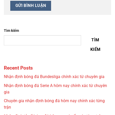
Tìm kiếm
TÌM
KIẾM
Recent Posts
Nhận định bóng đá Bundesliga chính xác từ chuyên gia
Nhận định bóng đá Serie A hôm nay chính xác từ chuyên
gia
Chuyên gia nhận định bóng đá hôm nay chính xác từng
trận