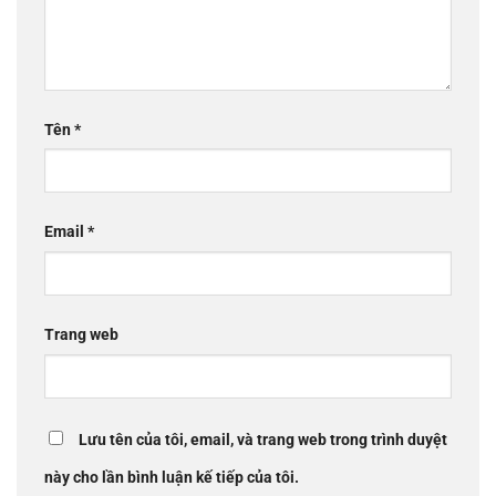
Tên
*
Email
*
Trang web
Lưu tên của tôi, email, và trang web trong trình duyệt
này cho lần bình luận kế tiếp của tôi.