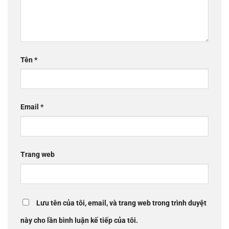
Tên
*
Email
*
Trang web
Lưu tên của tôi, email, và trang web trong trình duyệt
này cho lần bình luận kế tiếp của tôi.