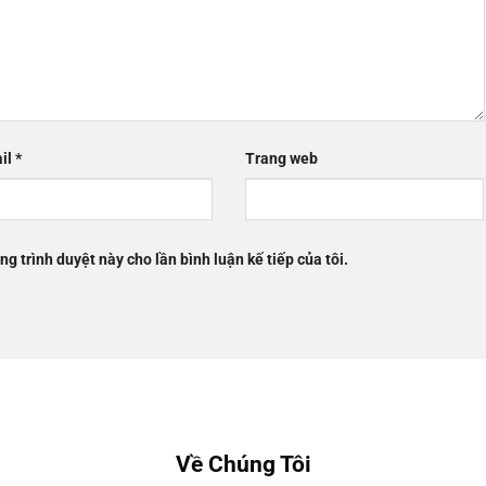
il
*
Trang web
ng trình duyệt này cho lần bình luận kế tiếp của tôi.
Về Chúng Tôi