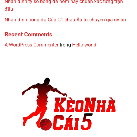
Nhận định tỷ số bóng đá hôm nay chuẩn xác từng trận
đấu
Nhận định bóng đá Cúp C1 châu Âu từ chuyên gia uy tín
Recent Comments
A WordPress Commenter
trong
Hello world!