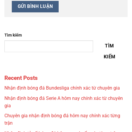
Tìm kiếm
TÌM
KIẾM
Recent Posts
Nhận định bóng đá Bundesliga chính xác từ chuyên gia
Nhận định bóng đá Serie A hôm nay chính xác từ chuyên
gia
Chuyên gia nhận định bóng đá hôm nay chính xác từng
trận