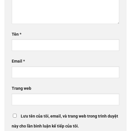
Tên
*
Email
*
Trang web
Lưu tên của tôi, email, và trang web trong trình duyệt
này cho lần bình luận kế tiếp của tôi.