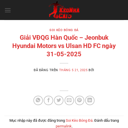
Chuyển
đến
nội
dung
SOI KÈO BÓNG ĐÁ
Giải VĐQG Hàn Quốc – Jeonbuk
Hyundai Motors vs Ulsan HD FC ngày
31-05-2025
ĐÃ ĐĂNG TRÊN
THÁNG 5 21, 2025
BỞI
Mục nhập này đã được đăng trong
Soi Kèo Bóng Đá
. Đánh dấu trang
permalink
.