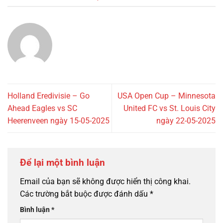
Holland Eredivisie – Go
USA Open Cup – Minnesota
Ahead Eagles vs SC
United FC vs St. Louis City
Heerenveen ngày 15-05-2025
ngày 22-05-2025
Để lại một bình luận
Email của bạn sẽ không được hiển thị công khai.
Các trường bắt buộc được đánh dấu
*
Bình luận
*