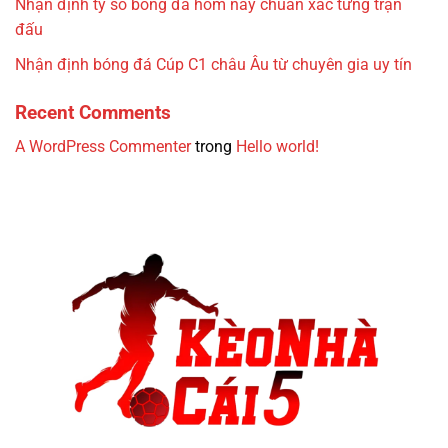
Nhận định tỷ số bóng đá hôm nay chuẩn xác từng trận
đấu
Nhận định bóng đá Cúp C1 châu Âu từ chuyên gia uy tín
Recent Comments
A WordPress Commenter
trong
Hello world!