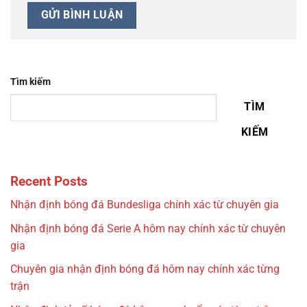
Tìm kiếm
TÌM
KIẾM
Recent Posts
Nhận định bóng đá Bundesliga chính xác từ chuyên gia
Nhận định bóng đá Serie A hôm nay chính xác từ chuyên
gia
Chuyên gia nhận định bóng đá hôm nay chính xác từng
trận