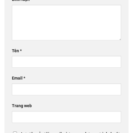
Tên
*
Email
*
Trang web