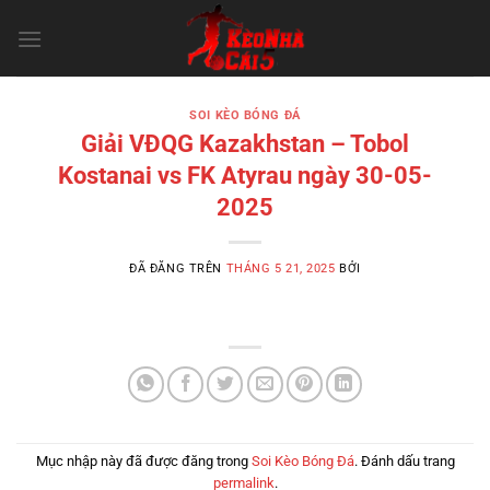
Chuyển
đến
nội
dung
SOI KÈO BÓNG ĐÁ
Giải VĐQG Kazakhstan – Tobol
Kostanai vs FK Atyrau ngày 30-05-
2025
ĐÃ ĐĂNG TRÊN
THÁNG 5 21, 2025
BỞI
Mục nhập này đã được đăng trong
Soi Kèo Bóng Đá
. Đánh dấu trang
permalink
.