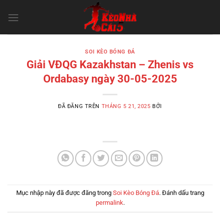
Chuyển
đến
nội
dung
SOI KÈO BÓNG ĐÁ
Giải VĐQG Kazakhstan – Zhenis vs
Ordabasy ngày 30-05-2025
ĐÃ ĐĂNG TRÊN
THÁNG 5 21, 2025
BỞI
Mục nhập này đã được đăng trong
Soi Kèo Bóng Đá
. Đánh dấu trang
permalink
.