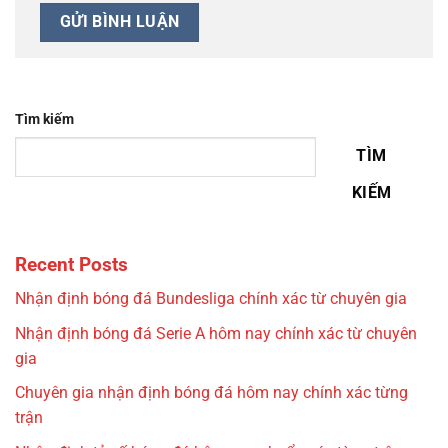
Tìm kiếm
TÌM
KIẾM
Recent Posts
Nhận định bóng đá Bundesliga chính xác từ chuyên gia
Nhận định bóng đá Serie A hôm nay chính xác từ chuyên
gia
Chuyên gia nhận định bóng đá hôm nay chính xác từng
trận