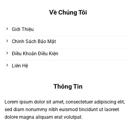
Về Chúng Tôi
Giới Thiệu
Chính Sách Bảo Mật
Điều Khoản Điều Kiện
Liên Hệ
Thông Tin
Lorem ipsum dolor sit amet, consectetuer adipiscing elit,
sed diam nonummy nibh euismod tincidunt ut laoreet
dolore magna aliquam erat volutpat.