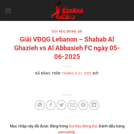
Chuyển
đến
nội
dung
SOI KÈO BÓNG ĐÁ
Giải VĐQG Lebanon – Shabab Al
Ghazieh vs Al Abbasieh FC ngày 05-
06-2025
ĐÃ ĐĂNG TRÊN
THÁNG 5 21, 2025
BỞI
Mục nhập này đã được đăng trong
Soi Kèo Bóng Đá
. Đánh dấu trang
permalink
.