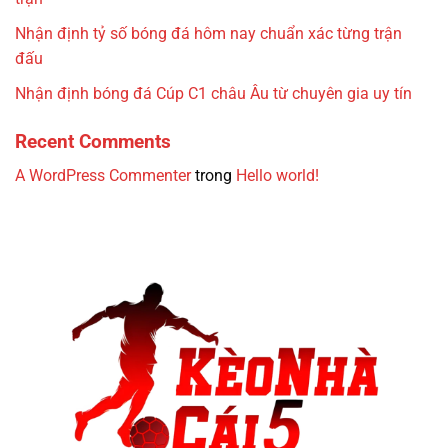
Nhận định tỷ số bóng đá hôm nay chuẩn xác từng trận
đấu
Nhận định bóng đá Cúp C1 châu Âu từ chuyên gia uy tín
Recent Comments
A WordPress Commenter
trong
Hello world!