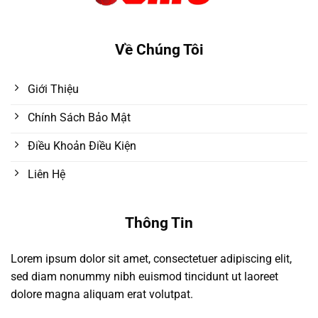
Về Chúng Tôi
Giới Thiệu
Chính Sách Bảo Mật
Điều Khoản Điều Kiện
Liên Hệ
Thông Tin
Lorem ipsum dolor sit amet, consectetuer adipiscing elit,
sed diam nonummy nibh euismod tincidunt ut laoreet
dolore magna aliquam erat volutpat.