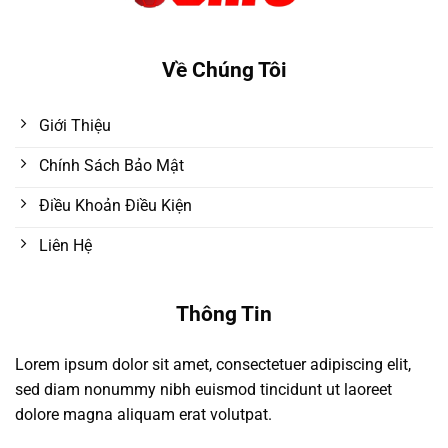
Về Chúng Tôi
Giới Thiệu
Chính Sách Bảo Mật
Điều Khoản Điều Kiện
Liên Hệ
Thông Tin
Lorem ipsum dolor sit amet, consectetuer adipiscing elit,
sed diam nonummy nibh euismod tincidunt ut laoreet
dolore magna aliquam erat volutpat.