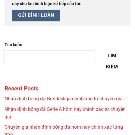
này cho lần bình luận kế tiếp của tôi.
Tìm kiếm
TÌM
KIẾM
Recent Posts
Nhận định bóng đá Bundesliga chính xác từ chuyên gia
Nhận định bóng đá Serie A hôm nay chính xác từ chuyên
gia
Chuyên gia nhận định bóng đá hôm nay chính xác từng
trận