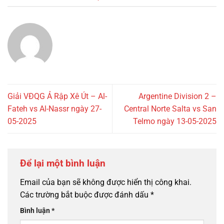
Giải VĐQG Ả Rập Xê Út – Al-
Argentine Division 2 –
Fateh vs Al-Nassr ngày 27-
Central Norte Salta vs San
05-2025
Telmo ngày 13-05-2025
Để lại một bình luận
Email của bạn sẽ không được hiển thị công khai.
Các trường bắt buộc được đánh dấu
*
Bình luận
*