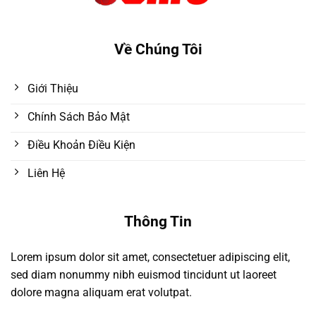
Về Chúng Tôi
Giới Thiệu
Chính Sách Bảo Mật
Điều Khoản Điều Kiện
Liên Hệ
Thông Tin
Lorem ipsum dolor sit amet, consectetuer adipiscing elit,
sed diam nonummy nibh euismod tincidunt ut laoreet
dolore magna aliquam erat volutpat.