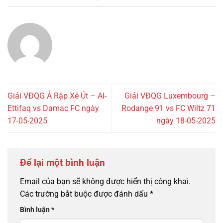
Giải VĐQG Ả Rập Xê Út – Al-
Giải VĐQG Luxembourg –
Ettifaq vs Damac FC ngày
Rodange 91 vs FC Wiltz 71
17-05-2025
ngày 18-05-2025
Để lại một bình luận
Email của bạn sẽ không được hiển thị công khai.
Các trường bắt buộc được đánh dấu
*
Bình luận
*