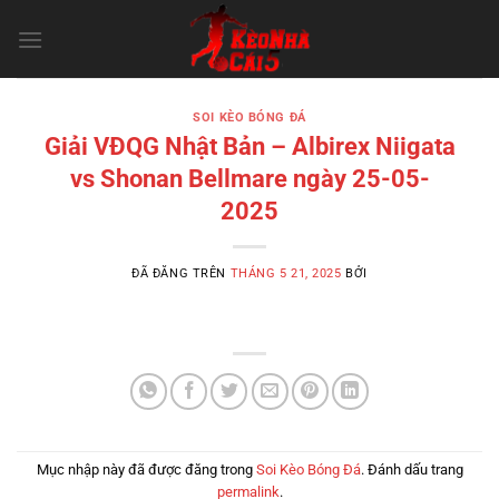
Chuyển
đến
nội
dung
SOI KÈO BÓNG ĐÁ
Giải VĐQG Nhật Bản – Albirex Niigata
vs Shonan Bellmare ngày 25-05-
2025
ĐÃ ĐĂNG TRÊN
THÁNG 5 21, 2025
BỞI
Mục nhập này đã được đăng trong
Soi Kèo Bóng Đá
. Đánh dấu trang
permalink
.