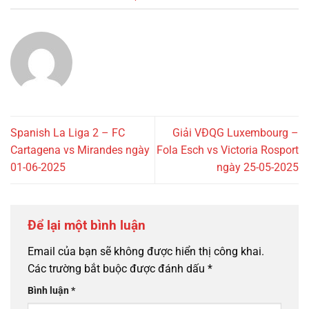
Spanish La Liga 2 – FC
Giải VĐQG Luxembourg –
Cartagena vs Mirandes ngày
Fola Esch vs Victoria Rosport
01-06-2025
ngày 25-05-2025
Để lại một bình luận
Email của bạn sẽ không được hiển thị công khai.
Các trường bắt buộc được đánh dấu
*
Bình luận
*