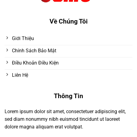
Về Chúng Tôi
Giới Thiệu
Chính Sách Bảo Mật
Điều Khoản Điều Kiện
Liên Hệ
Thông Tin
Lorem ipsum dolor sit amet, consectetuer adipiscing elit,
sed diam nonummy nibh euismod tincidunt ut laoreet
dolore magna aliquam erat volutpat.