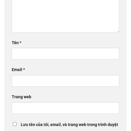
Tên
*
Email
*
Trang web
Lưu tên của tôi, email, và trang web trong trình duyệt