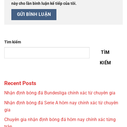
này cho lần bình luận kế tiếp của tôi.
Tìm kiếm
TÌM
KIẾM
Recent Posts
Nhận định bóng đá Bundesliga chính xác từ chuyên gia
Nhận định bóng đá Serie A hôm nay chính xác từ chuyên
gia
Chuyên gia nhận định bóng đá hôm nay chính xác từng
trận