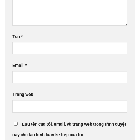
Tên
*
Email
*
Trang web
Lưu tên của tôi, email, và trang web trong trình duyệt
này cho lần bình luận kế tiếp của tôi.