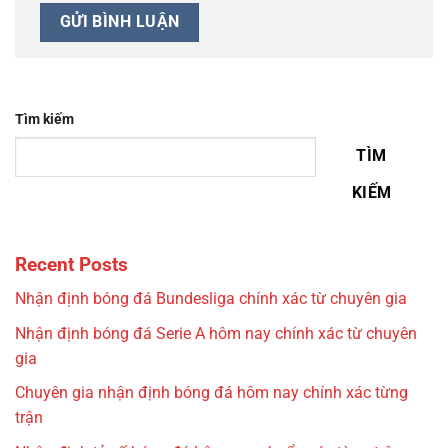
Tìm kiếm
TÌM
KIẾM
Recent Posts
Nhận định bóng đá Bundesliga chính xác từ chuyên gia
Nhận định bóng đá Serie A hôm nay chính xác từ chuyên
gia
Chuyên gia nhận định bóng đá hôm nay chính xác từng
trận