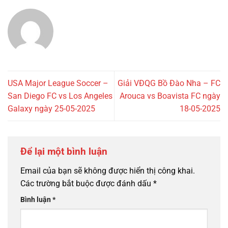
USA Major League Soccer –
Giải VĐQG Bồ Đào Nha – FC
San Diego FC vs Los Angeles
Arouca vs Boavista FC ngày
Galaxy ngày 25-05-2025
18-05-2025
Để lại một bình luận
Email của bạn sẽ không được hiển thị công khai.
Các trường bắt buộc được đánh dấu
*
Bình luận
*