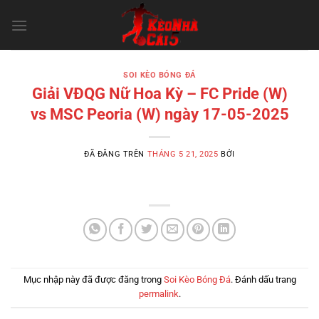
Chuyển
đến
nội
dung
SOI KÈO BÓNG ĐÁ
Giải VĐQG Nữ Hoa Kỳ – FC Pride (W)
vs MSC Peoria (W) ngày 17-05-2025
ĐÃ ĐĂNG TRÊN
THÁNG 5 21, 2025
BỞI
Mục nhập này đã được đăng trong
Soi Kèo Bóng Đá
. Đánh dấu trang
permalink
.