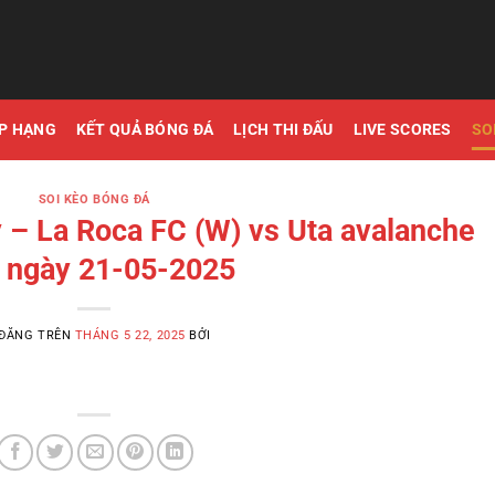
P HẠNG
KẾT QUẢ BÓNG ĐÁ
LỊCH THI ĐẤU
LIVE SCORES
SO
SOI KÈO BÓNG ĐÁ
 – La Roca FC (W) vs Uta avalanche
 ngày 21-05-2025
 ĐĂNG TRÊN
THÁNG 5 22, 2025
BỞI