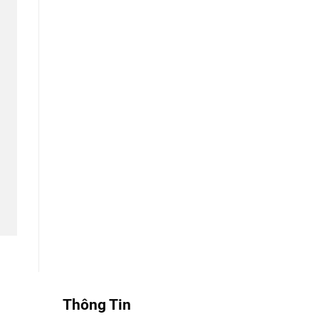
Thông Tin