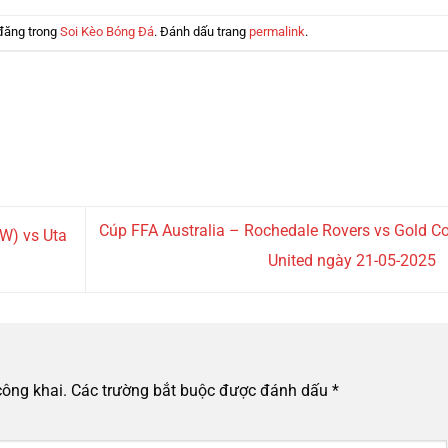
đăng trong
Soi Kèo Bóng Đá
. Đánh dấu trang
permalink
.
Cúp FFA Australia – Rochedale Rovers vs Gold C
W) vs Uta
United ngày 21-05-2025
công khai.
Các trường bắt buộc được đánh dấu
*