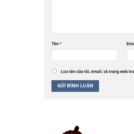
Tên
*
Ema
Lưu tên của tôi, email, và trang web tro