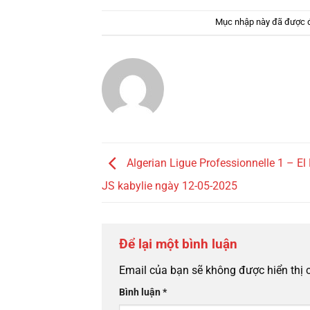
Mục nhập này đã được 
Algerian Ligue Professionnelle 1 – El
JS kabylie ngày 12-05-2025
Để lại một bình luận
Email của bạn sẽ không được hiển thị 
Bình luận
*