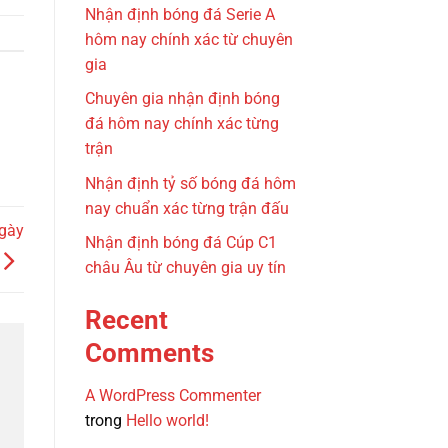
Nhận định bóng đá Serie A
hôm nay chính xác từ chuyên
gia
Chuyên gia nhận định bóng
đá hôm nay chính xác từng
trận
Nhận định tỷ số bóng đá hôm
nay chuẩn xác từng trận đấu
ngày
Nhận định bóng đá Cúp C1
châu Âu từ chuyên gia uy tín
Recent
Comments
A WordPress Commenter
trong
Hello world!