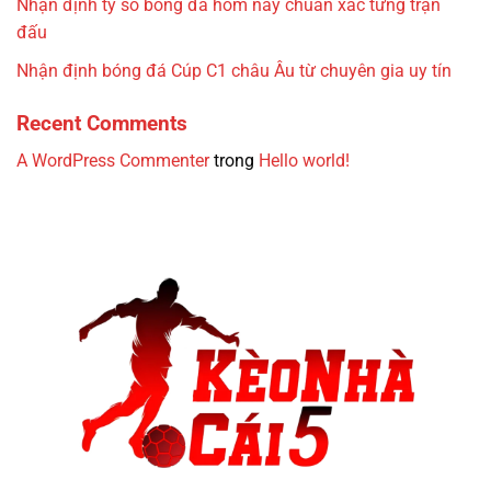
Nhận định tỷ số bóng đá hôm nay chuẩn xác từng trận
đấu
Nhận định bóng đá Cúp C1 châu Âu từ chuyên gia uy tín
Recent Comments
A WordPress Commenter
trong
Hello world!