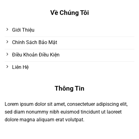
Về Chúng Tôi
Giới Thiệu
Chính Sách Bảo Mật
Điều Khoản Điều Kiện
Liên Hệ
Thông Tin
Lorem ipsum dolor sit amet, consectetuer adipiscing elit,
sed diam nonummy nibh euismod tincidunt ut laoreet
dolore magna aliquam erat volutpat.