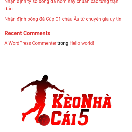
Nhận định tỷ số bóng đá hôm nay chuẩn xác từng trận
đấu
Nhận định bóng đá Cúp C1 châu Âu từ chuyên gia uy tín
Recent Comments
A WordPress Commenter
trong
Hello world!