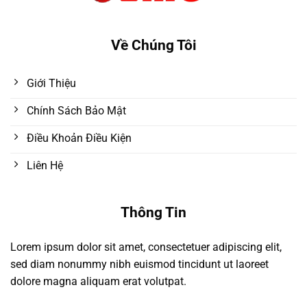
Về Chúng Tôi
Giới Thiệu
Chính Sách Bảo Mật
Điều Khoản Điều Kiện
Liên Hệ
Thông Tin
Lorem ipsum dolor sit amet, consectetuer adipiscing elit,
sed diam nonummy nibh euismod tincidunt ut laoreet
dolore magna aliquam erat volutpat.