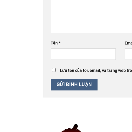
Tên
*
Ema
Lưu tên của tôi, email, và trang web tro