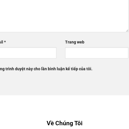
il
*
Trang web
ng trình duyệt này cho lần bình luận kế tiếp của tôi.
Về Chúng Tôi