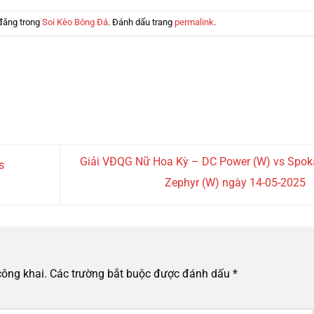
đăng trong
Soi Kèo Bóng Đá
. Đánh dấu trang
permalink
.
Giải VĐQG Nữ Hoa Kỳ – DC Power (W) vs Spok
s
Zephyr (W) ngày 14-05-2025
công khai.
Các trường bắt buộc được đánh dấu
*