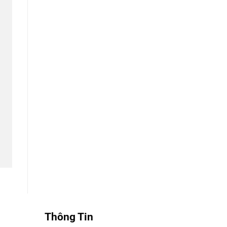
Thông Tin