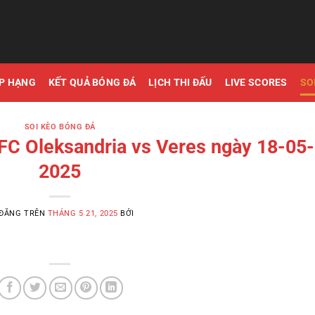
P HẠNG
KẾT QUẢ BÓNG ĐÁ
LỊCH THI ĐẤU
LIVE SCORES
SO
SOI KÈO BÓNG ĐÁ
FC Oleksandria vs Veres ngày 18-05-
2025
 ĐĂNG TRÊN
THÁNG 5 21, 2025
BỞI