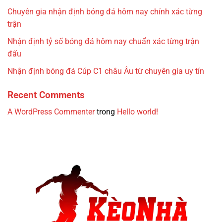
Chuyên gia nhận định bóng đá hôm nay chính xác từng
trận
Nhận định tỷ số bóng đá hôm nay chuẩn xác từng trận
đấu
Nhận định bóng đá Cúp C1 châu Âu từ chuyên gia uy tín
Recent Comments
A WordPress Commenter
trong
Hello world!