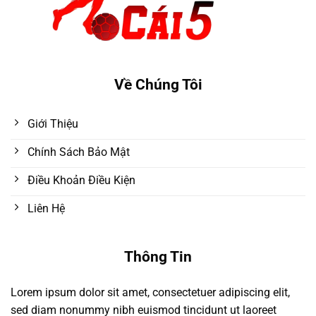
Về Chúng Tôi
Giới Thiệu
Chính Sách Bảo Mật
Điều Khoản Điều Kiện
Liên Hệ
Thông Tin
Lorem ipsum dolor sit amet, consectetuer adipiscing elit,
sed diam nonummy nibh euismod tincidunt ut laoreet