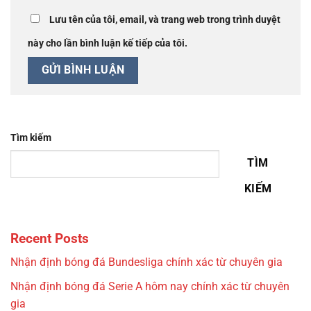
Lưu tên của tôi, email, và trang web trong trình duyệt
này cho lần bình luận kế tiếp của tôi.
Tìm kiếm
TÌM
KIẾM
Recent Posts
Nhận định bóng đá Bundesliga chính xác từ chuyên gia
Nhận định bóng đá Serie A hôm nay chính xác từ chuyên
gia