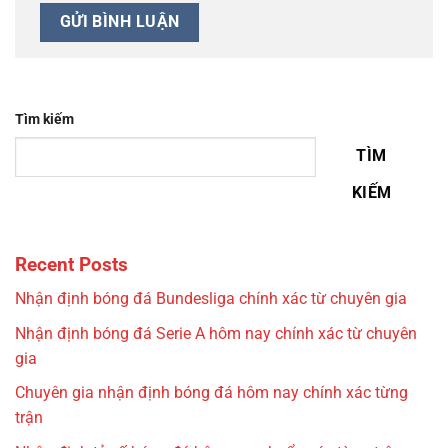
Tìm kiếm
TÌM
KIẾM
Recent Posts
Nhận định bóng đá Bundesliga chính xác từ chuyên gia
Nhận định bóng đá Serie A hôm nay chính xác từ chuyên
gia
Chuyên gia nhận định bóng đá hôm nay chính xác từng
trận