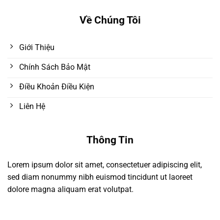
Về Chúng Tôi
Giới Thiệu
Chính Sách Bảo Mật
Điều Khoản Điều Kiện
Liên Hệ
Thông Tin
Lorem ipsum dolor sit amet, consectetuer adipiscing elit,
sed diam nonummy nibh euismod tincidunt ut laoreet
dolore magna aliquam erat volutpat.