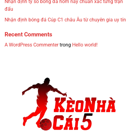
Nhận định tỷ số bóng đá hôm nay chuẩn xác từng trận
đấu
Nhận định bóng đá Cúp C1 châu Âu từ chuyên gia uy tín
Recent Comments
A WordPress Commenter
trong
Hello world!