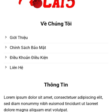
Về Chúng Tôi
Giới Thiệu
Chính Sách Bảo Mật
Điều Khoản Điều Kiện
Liên Hệ
Thông Tin
Lorem ipsum dolor sit amet, consectetuer adipiscing elit,
sed diam nonummy nibh euismod tincidunt ut laoreet
dolore magna aliquam erat volutpat.