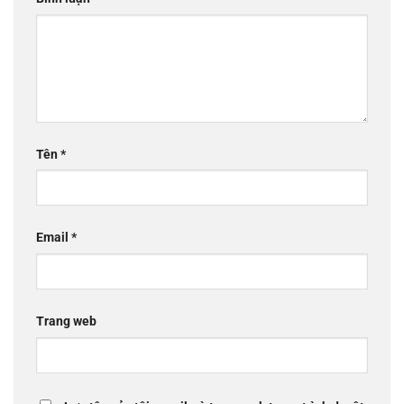
Tên
*
Email
*
Trang web