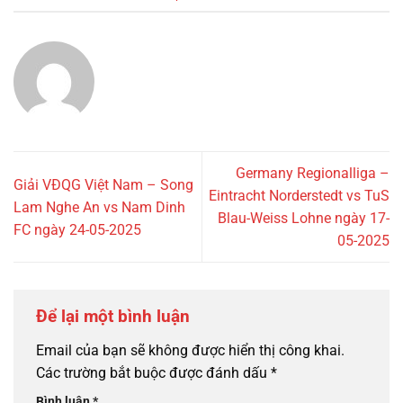
Germany Regionalliga –
Giải VĐQG Việt Nam – Song
Eintracht Norderstedt vs TuS
Lam Nghe An vs Nam Dinh
Blau-Weiss Lohne ngày 17-
FC ngày 24-05-2025
05-2025
Để lại một bình luận
Email của bạn sẽ không được hiển thị công khai.
Các trường bắt buộc được đánh dấu
*
Bình luận
*