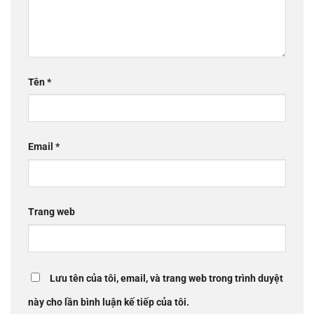
Tên
*
Email
*
Trang web
Lưu tên của tôi, email, và trang web trong trình duyệt
này cho lần bình luận kế tiếp của tôi.