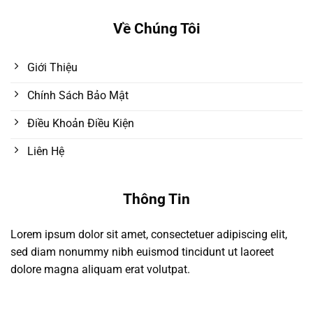
Về Chúng Tôi
Giới Thiệu
Chính Sách Bảo Mật
Điều Khoản Điều Kiện
Liên Hệ
Thông Tin
Lorem ipsum dolor sit amet, consectetuer adipiscing elit,
sed diam nonummy nibh euismod tincidunt ut laoreet
dolore magna aliquam erat volutpat.