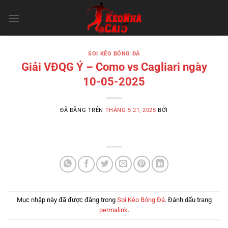
Chuyển
đến
nội
dung
SOI KÈO BÓNG ĐÁ
Giải VĐQG Ý – Como vs Cagliari ngày
10-05-2025
ĐÃ ĐĂNG TRÊN
THÁNG 5 21, 2025
BỞI
Mục nhập này đã được đăng trong
Soi Kèo Bóng Đá
. Đánh dấu trang
permalink
.