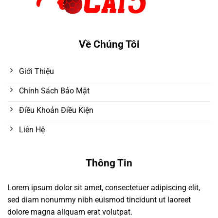
Về Chúng Tôi
Giới Thiệu
Chính Sách Bảo Mật
Điều Khoản Điều Kiện
Liên Hệ
Thông Tin
Lorem ipsum dolor sit amet, consectetuer adipiscing elit,
sed diam nonummy nibh euismod tincidunt ut laoreet
dolore magna aliquam erat volutpat.