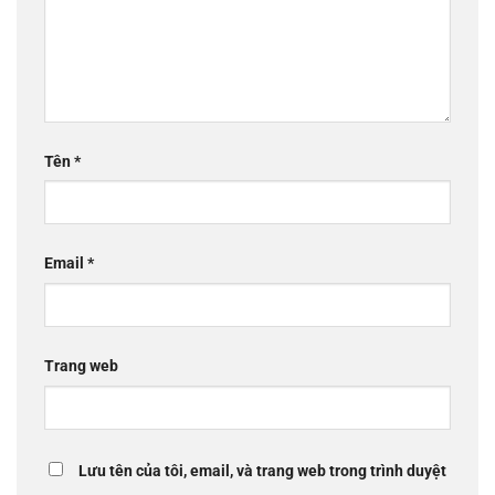
Tên
*
Email
*
Trang web
Lưu tên của tôi, email, và trang web trong trình duyệt