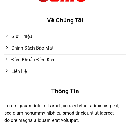
Về Chúng Tôi
Giới Thiệu
Chính Sách Bảo Mật
Điều Khoản Điều Kiện
Liên Hệ
Thông Tin
Lorem ipsum dolor sit amet, consectetuer adipiscing elit,
sed diam nonummy nibh euismod tincidunt ut laoreet
dolore magna aliquam erat volutpat.