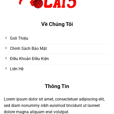
Về Chúng Tôi
Giới Thiệu
Chính Sách Bảo Mật
Điều Khoản Điều Kiện
Liên Hệ
Thông Tin
Lorem ipsum dolor sit amet, consectetuer adipiscing elit,
sed diam nonummy nibh euismod tincidunt ut laoreet
dolore magna aliquam erat volutpat.