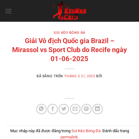
Chuyển
đến
nội
dung
SOI KÈO BÓNG ĐÁ
Giải Vô địch Quốc gia Brazil –
Mirassol vs Sport Club do Recife ngày
01-06-2025
ĐÃ ĐĂNG TRÊN
THÁNG 5 21, 2025
BỞI
Mục nhập này đã được đăng trong
Soi Kèo Bóng Đá
. Đánh dấu trang
permalink
.