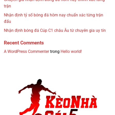
trận
Nhận định tỷ số bóng đá hôm nay chuẩn xác từng trận
đấu
Nhận định bóng đá Cúp C1 châu Âu từ chuyên gia uy tín
Recent Comments
A WordPress Commenter
trong
Hello world!