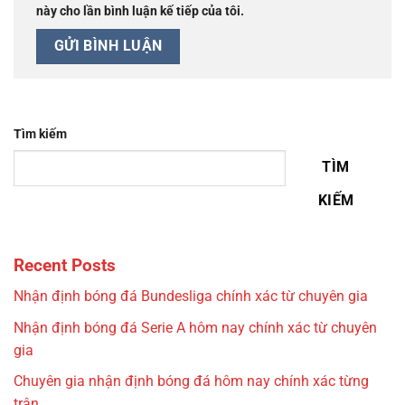
này cho lần bình luận kế tiếp của tôi.
Tìm kiếm
TÌM
KIẾM
Recent Posts
Nhận định bóng đá Bundesliga chính xác từ chuyên gia
Nhận định bóng đá Serie A hôm nay chính xác từ chuyên
gia
Chuyên gia nhận định bóng đá hôm nay chính xác từng
trận