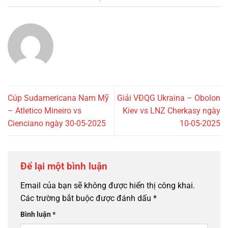
Cúp Sudamericana Nam Mỹ
Giải VĐQG Ukraina – Obolon
– Atletico Mineiro vs
Kiev vs LNZ Cherkasy ngày
Cienciano ngày 30-05-2025
10-05-2025
Để lại một bình luận
Email của bạn sẽ không được hiển thị công khai.
Các trường bắt buộc được đánh dấu
*
Bình luận
*