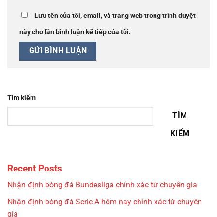
Lưu tên của tôi, email, và trang web trong trình duyệt
này cho lần bình luận kế tiếp của tôi.
Tìm kiếm
TÌM
KIẾM
Recent Posts
Nhận định bóng đá Bundesliga chính xác từ chuyên gia
Nhận định bóng đá Serie A hôm nay chính xác từ chuyên
gia