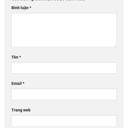
Bình luận
*
Tên
*
Email
*
Trang web