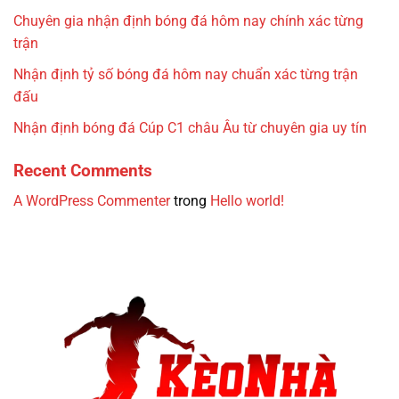
Chuyên gia nhận định bóng đá hôm nay chính xác từng
trận
Nhận định tỷ số bóng đá hôm nay chuẩn xác từng trận
đấu
Nhận định bóng đá Cúp C1 châu Âu từ chuyên gia uy tín
Recent Comments
A WordPress Commenter
trong
Hello world!