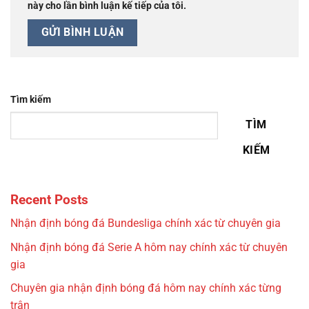
này cho lần bình luận kế tiếp của tôi.
Tìm kiếm
TÌM
KIẾM
Recent Posts
Nhận định bóng đá Bundesliga chính xác từ chuyên gia
Nhận định bóng đá Serie A hôm nay chính xác từ chuyên
gia
Chuyên gia nhận định bóng đá hôm nay chính xác từng
trận