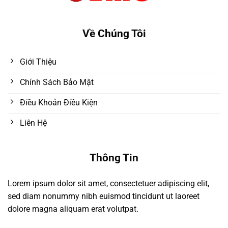
Về Chúng Tôi
Giới Thiệu
Chính Sách Bảo Mật
Điều Khoản Điều Kiện
Liên Hệ
Thông Tin
Lorem ipsum dolor sit amet, consectetuer adipiscing elit,
sed diam nonummy nibh euismod tincidunt ut laoreet
dolore magna aliquam erat volutpat.