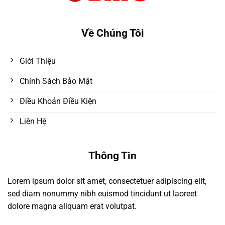
Về Chúng Tôi
Giới Thiệu
Chính Sách Bảo Mật
Điều Khoản Điều Kiện
Liên Hệ
Thông Tin
Lorem ipsum dolor sit amet, consectetuer adipiscing elit,
sed diam nonummy nibh euismod tincidunt ut laoreet
dolore magna aliquam erat volutpat.