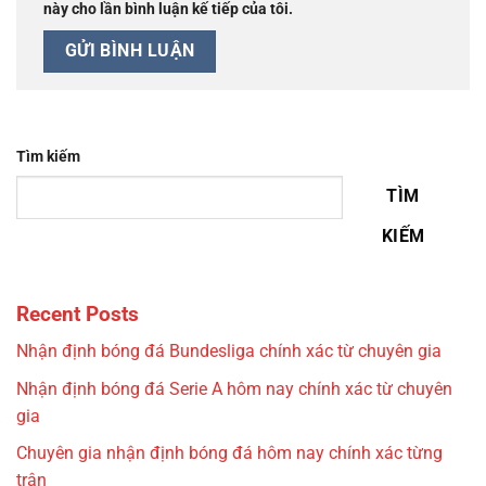
này cho lần bình luận kế tiếp của tôi.
Tìm kiếm
TÌM
KIẾM
Recent Posts
Nhận định bóng đá Bundesliga chính xác từ chuyên gia
Nhận định bóng đá Serie A hôm nay chính xác từ chuyên
gia
Chuyên gia nhận định bóng đá hôm nay chính xác từng
trận