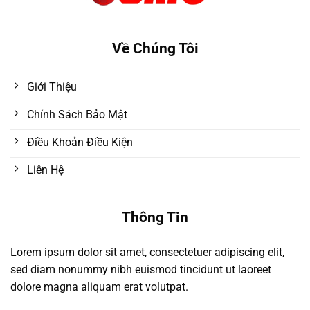
Về Chúng Tôi
Giới Thiệu
Chính Sách Bảo Mật
Điều Khoản Điều Kiện
Liên Hệ
Thông Tin
Lorem ipsum dolor sit amet, consectetuer adipiscing elit,
sed diam nonummy nibh euismod tincidunt ut laoreet
dolore magna aliquam erat volutpat.