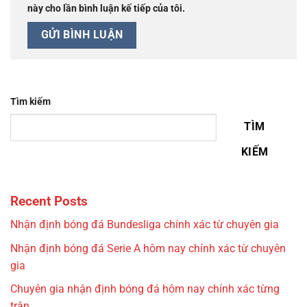
này cho lần bình luận kế tiếp của tôi.
Tìm kiếm
TÌM
KIẾM
Recent Posts
Nhận định bóng đá Bundesliga chính xác từ chuyên gia
Nhận định bóng đá Serie A hôm nay chính xác từ chuyên
gia
Chuyên gia nhận định bóng đá hôm nay chính xác từng
trận