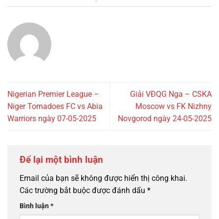
Nigerian Premier League –
Giải VĐQG Nga – CSKA
Niger Tornadoes FC vs Abia
Moscow vs FK Nizhny
Warriors ngày 07-05-2025
Novgorod ngày 24-05-2025
Để lại một bình luận
Email của bạn sẽ không được hiển thị công khai.
Các trường bắt buộc được đánh dấu
*
Bình luận
*