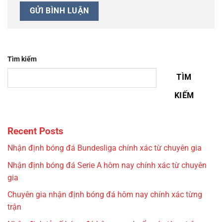
Tìm kiếm
TÌM
KIẾM
Recent Posts
Nhận định bóng đá Bundesliga chính xác từ chuyên gia
Nhận định bóng đá Serie A hôm nay chính xác từ chuyên
gia
Chuyên gia nhận định bóng đá hôm nay chính xác từng
trận