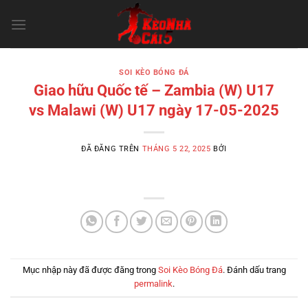
Chuyển
đến
nội
dung
SOI KÈO BÓNG ĐÁ
Giao hữu Quốc tế – Zambia (W) U17
vs Malawi (W) U17 ngày 17-05-2025
ĐÃ ĐĂNG TRÊN
THÁNG 5 22, 2025
BỞI
Mục nhập này đã được đăng trong
Soi Kèo Bóng Đá
. Đánh dấu trang
permalink
.