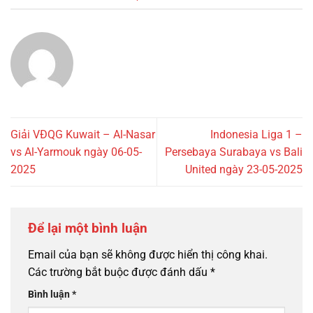
Giải VĐQG Kuwait – Al-Nasar
Indonesia Liga 1 –
vs Al-Yarmouk ngày 06-05-
Persebaya Surabaya vs Bali
2025
United ngày 23-05-2025
Để lại một bình luận
Email của bạn sẽ không được hiển thị công khai.
Các trường bắt buộc được đánh dấu
*
Bình luận
*