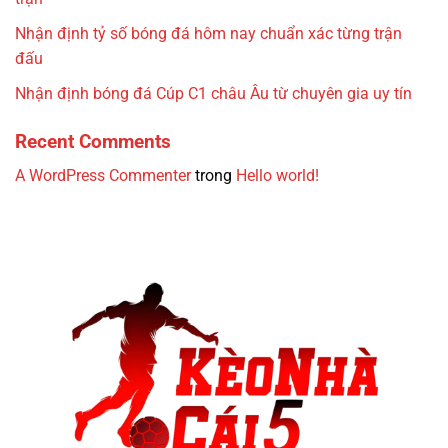
Nhận định tỷ số bóng đá hôm nay chuẩn xác từng trận
đấu
Nhận định bóng đá Cúp C1 châu Âu từ chuyên gia uy tín
Recent Comments
A WordPress Commenter
trong
Hello world!