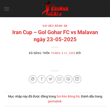
Chuyển
đến
nội
dung
SOI KÈO BÓNG ĐÁ
Iran Cup – Gol Gohar FC vs Malavan
ngày 23-05-2025
ĐÃ ĐĂNG TRÊN
THÁNG 5 21, 2025
BỞI
Mục nhập này đã được đăng trong
Soi Kèo Bóng Đá
. Đánh dấu trang
permalink
.