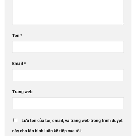
Tên
*
Email
*
Trang web
Lưu tên của tôi, email, và trang web trong trình duyệt
này cho lần bình luận kế tiếp của tôi.