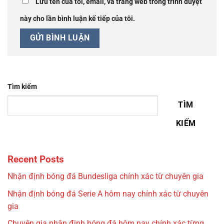
Lưu tên của tôi, email, và trang web trong trình duyệt
này cho lần bình luận kế tiếp của tôi.
Tìm kiếm
TÌM
KIẾM
Recent Posts
Nhận định bóng đá Bundesliga chính xác từ chuyên gia
Nhận định bóng đá Serie A hôm nay chính xác từ chuyên
gia
Chuyên gia nhận định bóng đá hôm nay chính xác từng