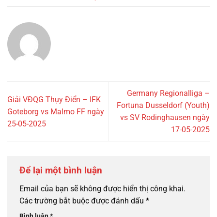
Germany Regionalliga –
Giải VĐQG Thụy Điển – IFK
Fortuna Dusseldorf (Youth)
Goteborg vs Malmo FF ngày
vs SV Rodinghausen ngày
25-05-2025
17-05-2025
Để lại một bình luận
Email của bạn sẽ không được hiển thị công khai.
Các trường bắt buộc được đánh dấu
*
Bình luận
*