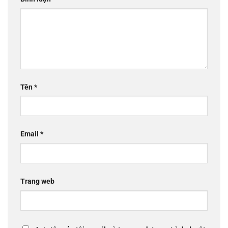
Tên
*
Email
*
Trang web