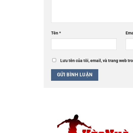
Tên
*
Ema
Lưu tên của tôi, email, và trang web tro