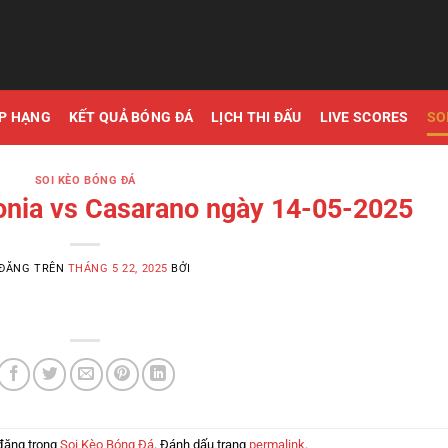
P HẠNG
KẾT QUẢ BÓNG ĐÁ
LỊCH THI ĐẤU
LIVE SCORES
SO
SOI KÈO BÓNG ĐÁ
donia vs Casarano ngày 14-05-2025
 ĐĂNG TRÊN
THÁNG 5 22, 2025
BỞI
đăng trong
Soi Kèo Bóng Đá
. Đánh dấu trang
permalink
.