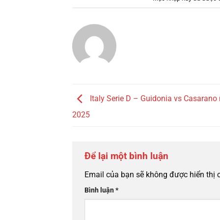
Italy Serie D – Guidonia vs Casarano
2025
Để lại một bình luận
Email của bạn sẽ không được hiển thị 
Bình luận
*