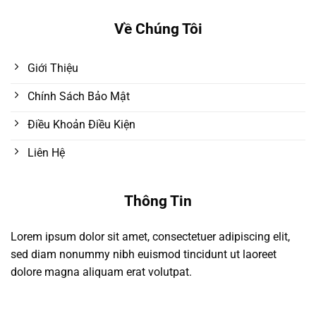
Về Chúng Tôi
Giới Thiệu
Chính Sách Bảo Mật
Điều Khoản Điều Kiện
Liên Hệ
Thông Tin
Lorem ipsum dolor sit amet, consectetuer adipiscing elit,
sed diam nonummy nibh euismod tincidunt ut laoreet
dolore magna aliquam erat volutpat.