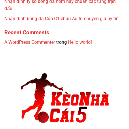
Nhận định tỷ số bóng đá hôm nay chuẩn xác từng trận
đấu
Nhận định bóng đá Cúp C1 châu Âu từ chuyên gia uy tín
Recent Comments
A WordPress Commenter
trong
Hello world!