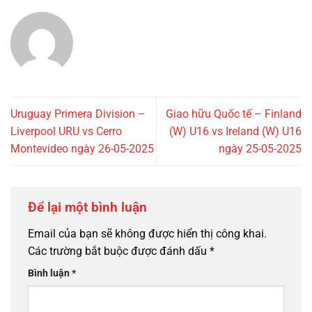
Uruguay Primera Division –
Giao hữu Quốc tế – Finland
Liverpool URU vs Cerro
(W) U16 vs Ireland (W) U16
Montevideo ngày 26-05-2025
ngày 25-05-2025
Để lại một bình luận
Email của bạn sẽ không được hiển thị công khai.
Các trường bắt buộc được đánh dấu
*
Bình luận
*