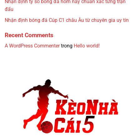
Nhận định tỷ số bóng đá hôm nay chuẩn xác từng trận
đấu
Nhận định bóng đá Cúp C1 châu Âu từ chuyên gia uy tín
Recent Comments
A WordPress Commenter
trong
Hello world!