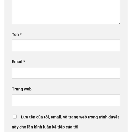
Tên
*
Email
*
Trang web
Lưu tên của tôi, email, và trang web trong trình duyệt
này cho lần bình luận kế tiếp của tôi.