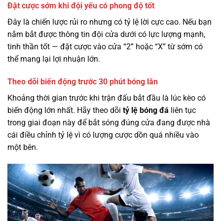
Đặt cược sớm khi đội yếu có phong độ tốt
Đây là chiến lược rủi ro nhưng có tỷ lệ lời cực cao. Nếu bạn
nắm bắt được thông tin đội cửa dưới có lực lượng mạnh,
tinh thần tốt — đặt cược vào cửa “2” hoặc “X” từ sớm có
thể mang lại lợi nhuận lớn.
Theo dõi biến động trước 30 phút bóng lăn
Khoảng thời gian trước khi trận đấu bắt đầu là lúc kèo có
biến động lớn nhất. Hãy theo dõi
tỷ lệ bóng đá
liên tục
trong giai đoạn này để bắt sóng đúng cửa đang được nhà
cái điều chỉnh tỷ lệ vì có lượng cược dồn quá nhiều vào
một bên.