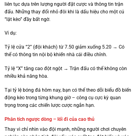
liên tục dựa trên lượng người đặt cược và thông tin trận
đấu. Những thay đổi nhỏ đôi khi là dấu hiệu cho một cú
“lật kèo” đầy bất ngờ.
Ví dụ:
Tỷ lệ cửa “2” (đội khách) từ 7.50 giảm xuống 5.20 → Có
thể có thông tin nội bộ khiến nhà cái điều chỉnh.
Tỷ lệ “X” tăng cao đột ngột → Trận đấu có thể không còn
nhiều khả năng hòa.
Tại tỷ lệ bóng đá hôm nay
, bạn có thể theo dõi biểu đồ biến
động kèo trong từng khung giờ – công cụ cực kỳ quan
trọng trong các chiến lược cược ngắn hạn.
Phân tích ngược dòng – lối đi của cao thủ
Thay vì chỉ nhìn vào đội mạnh, những người chơi chuyên