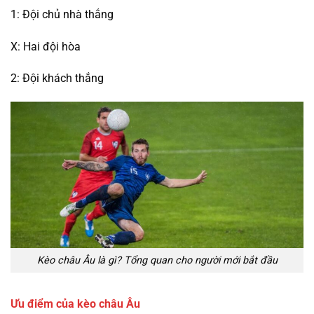
1: Đội chủ nhà thắng
X: Hai đội hòa
2: Đội khách thắng
Kèo châu Âu là gì? Tổng quan cho người mới bắt đầu
Ưu điểm của kèo châu Âu