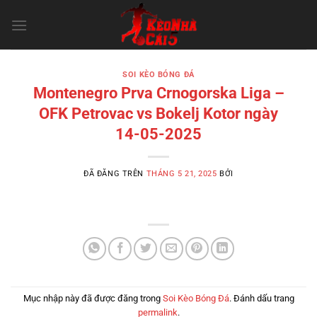
Chuyển
đến
nội
dung
SOI KÈO BÓNG ĐÁ
Montenegro Prva Crnogorska Liga –
OFK Petrovac vs Bokelj Kotor ngày
14-05-2025
ĐÃ ĐĂNG TRÊN
THÁNG 5 21, 2025
BỞI
Mục nhập này đã được đăng trong
Soi Kèo Bóng Đá
. Đánh dấu trang
permalink
.