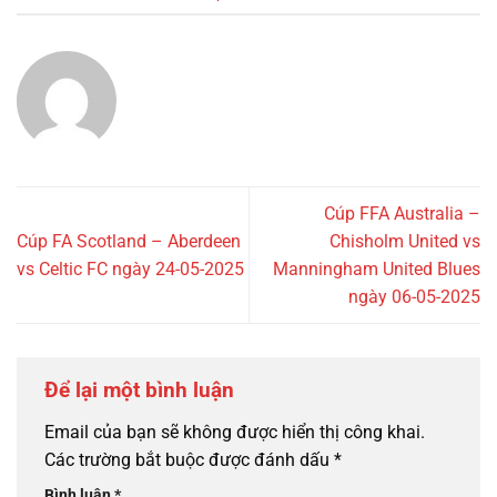
Cúp FFA Australia –
Cúp FA Scotland – Aberdeen
Chisholm United vs
vs Celtic FC ngày 24-05-2025
Manningham United Blues
ngày 06-05-2025
Để lại một bình luận
Email của bạn sẽ không được hiển thị công khai.
Các trường bắt buộc được đánh dấu
*
Bình luận
*