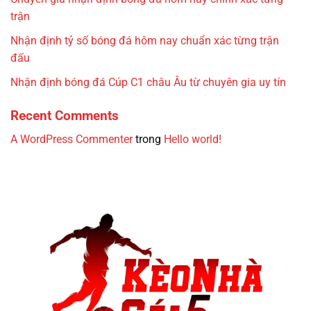
trận
Nhận định tỷ số bóng đá hôm nay chuẩn xác từng trận
đấu
Nhận định bóng đá Cúp C1 châu Âu từ chuyên gia uy tín
Recent Comments
A WordPress Commenter
trong
Hello world!