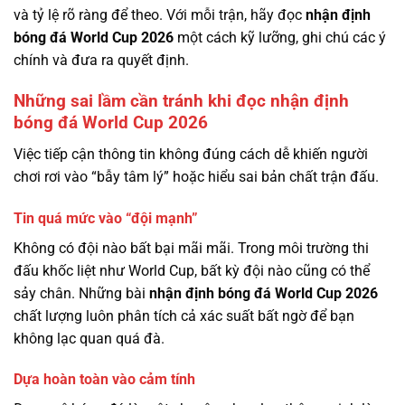
và tỷ lệ rõ ràng để theo. Với mỗi trận, hãy đọc
nhận định
bóng đá World Cup 2026
một cách kỹ lưỡng, ghi chú các ý
chính và đưa ra quyết định.
Những sai lầm cần tránh khi đọc nhận định
bóng đá World Cup 2026
Việc tiếp cận thông tin không đúng cách dễ khiến người
chơi rơi vào “bẫy tâm lý” hoặc hiểu sai bản chất trận đấu.
Tin quá mức vào “đội mạnh”
Không có đội nào bất bại mãi mãi. Trong môi trường thi
đấu khốc liệt như World Cup, bất kỳ đội nào cũng có thể
sảy chân. Những bài
nhận định bóng đá World Cup 2026
chất lượng luôn phân tích cả xác suất bất ngờ để bạn
không lạc quan quá đà.
Dựa hoàn toàn vào cảm tính