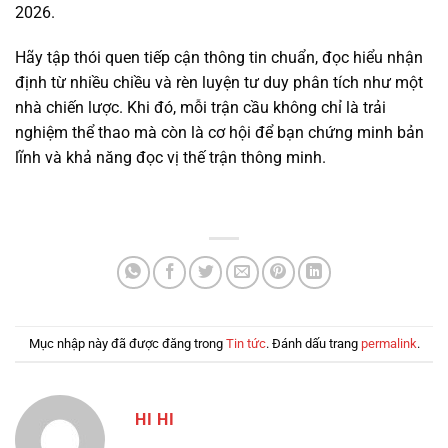
2026.
Hãy tập thói quen tiếp cận thông tin chuẩn, đọc hiểu nhận
định từ nhiều chiều và rèn luyện tư duy phân tích như một
nhà chiến lược. Khi đó, mỗi trận cầu không chỉ là trải
nghiệm thể thao mà còn là cơ hội để bạn chứng minh bản
lĩnh và khả năng đọc vị thế trận thông minh.
Mục nhập này đã được đăng trong
Tin tức
. Đánh dấu trang
permalink
.
HI HI