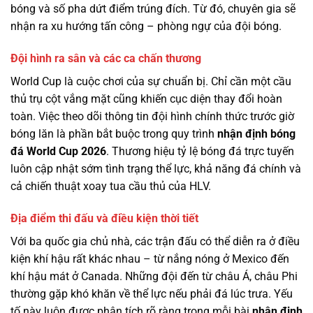
bóng và số pha dứt điểm trúng đích. Từ đó, chuyên gia sẽ
nhận ra xu hướng tấn công – phòng ngự của đội bóng.
Đội hình ra sân và các ca chấn thương
World Cup là cuộc chơi của sự chuẩn bị. Chỉ cần một cầu
thủ trụ cột vắng mặt cũng khiến cục diện thay đổi hoàn
toàn. Việc theo dõi thông tin đội hình chính thức trước giờ
bóng lăn là phần bắt buộc trong quy trình
nhận định bóng
đá World Cup 2026
. Thương hiệu tỷ lệ bóng đá trực tuyến
luôn cập nhật sớm tình trạng thể lực, khả năng đá chính và
cả chiến thuật xoay tua cầu thủ của HLV.
Địa điểm thi đấu và điều kiện thời tiết
Với ba quốc gia chủ nhà, các trận đấu có thể diễn ra ở điều
kiện khí hậu rất khác nhau – từ nắng nóng ở Mexico đến
khí hậu mát ở Canada. Những đội đến từ châu Á, châu Phi
thường gặp khó khăn về thể lực nếu phải đá lúc trưa. Yếu
tố này luôn được phân tích rõ ràng trong mỗi bài
nhận định