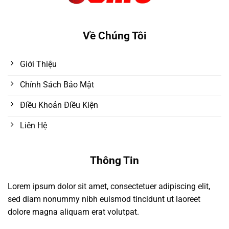
Về Chúng Tôi
Giới Thiệu
Chính Sách Bảo Mật
Điều Khoản Điều Kiện
Liên Hệ
Thông Tin
Lorem ipsum dolor sit amet, consectetuer adipiscing elit,
sed diam nonummy nibh euismod tincidunt ut laoreet
dolore magna aliquam erat volutpat.