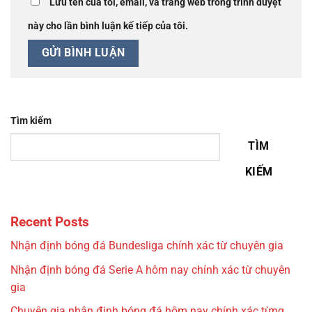
Lưu tên của tôi, email, và trang web trong trình duyệt
này cho lần bình luận kế tiếp của tôi.
Tìm kiếm
TÌM
KIẾM
Recent Posts
Nhận định bóng đá Bundesliga chính xác từ chuyên gia
Nhận định bóng đá Serie A hôm nay chính xác từ chuyên
gia
Chuyên gia nhận định bóng đá hôm nay chính xác từng