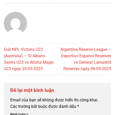
Giải NPL Victoria U23
Argentina Reserve League –
(Australia) – St Albans
Deportivo Espanol Reserves
Saints U23 vs Altona Magic
vs General Lamadrid
U23 ngày 25-05-2025
Reserves ngày 06-05-2025
Để lại một bình luận
Email của bạn sẽ không được hiển thị công khai.
Các trường bắt buộc được đánh dấu
*
Bình luận
*