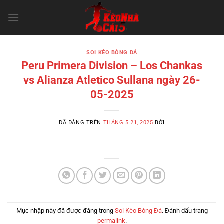
Chuyển
đến
nội
dung
SOI KÈO BÓNG ĐÁ
Peru Primera Division – Los Chankas
vs Alianza Atletico Sullana ngày 26-
05-2025
ĐÃ ĐĂNG TRÊN
THÁNG 5 21, 2025
BỞI
Mục nhập này đã được đăng trong
Soi Kèo Bóng Đá
. Đánh dấu trang
permalink
.